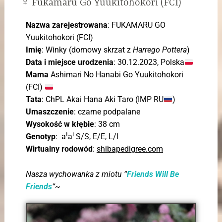
♀ Fukamaru Go Yuukitohokori (FCI)
Nazwa zarejestrowana
: FUKAMARU GO
Yuukitohokori (FCI)
Imię
: Winky (domowy skrzat z
Harrego Pottera
)
Data i miejsce urodzenia
: 30.12.2023, Polska
Mama
Ashimari No Hanabi Go Yuukitohokori
(FCI)
Tata
: ChPL Akai Hana Aki Taro (IMP RU
)
Umaszczenie
: czarne podpalane
Wysokość w kłębie
: 38 cm
t
t
Genotyp
: a
a
S/S, E/E, L/l
Wirtualny rodowód
:
shibapedigree.com
Nasza wychowanka z miotu “
Friends Will Be
Friends
“~