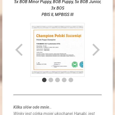
5x BOB Minor Puppy, BOB Puppy, 5x BOB Junior,
3x BOS
PBIS II, MPBISS III
Kilka słów ode mnie
…
Winky jest córką mojej ukochanej Hanabi, jest