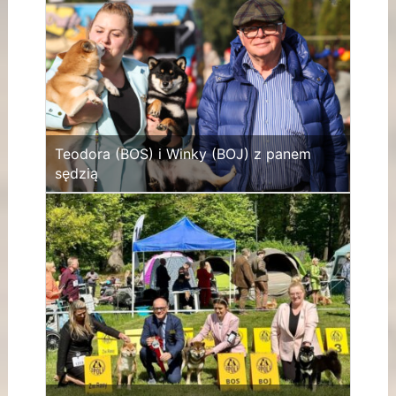
Teodora (BOS) i Winky (BOJ) z panem
sędzią