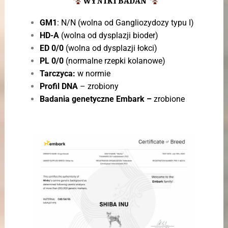
WYNIKI BADAŃ
GM1
: N/N (wolna od Gangliozydozy typu I)
HD-A
(wolna od dysplazji bioder)
ED 0/0
(wolna od dysplazji łokci)
PL 0/0
(normalne rzepki kolanowe)
Tarczyca:
w normie
Profil DNA
– zrobiony
Badania genetyczne Embark –
zrobione