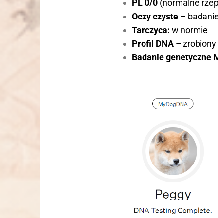
PL 0/0
(normalne rzep
Oczy czyste
– badanie
Tarczyca:
w normie
Profil DNA –
zrobiony
Badanie genetyczne