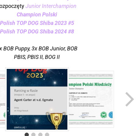
rozpoczęty
Junior Interchampion
Champion Polski
Polish TOP DOG Shiba 2023 #5
Polish TOP DOG Shiba 2024 #8
x BOB Puppy, 3x BOB Junior, BOB
PBIS, PBIS II, BOG II