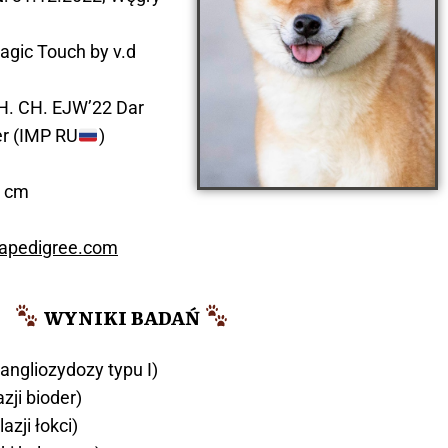
gic Touch by v.d
CH. CH. EJW’22 Dar
er (IMP RU
)
5 cm
bapedigree.com
WYNIKI BADAŃ
angliozydozy typu I)
zji bioder)
azji łokci)