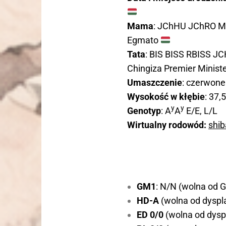
Mama
: JChHU JChRO Ma
Egmato
Tata
: BIS BISS RBISS J
Chingiza Premier Minist
Umaszczenie
: czerwone
Wysokość w kłębie
: 37,
y
y
Genotyp
: A
A
E/E, L/L
Wirtualny rodowód:
shi
GM1
: N/N (wolna od G
HD-A
(wolna od dyspla
ED 0/0
(wolna od dyspl