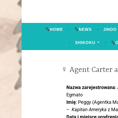
HOME
NEWS
JINDO
SHIKOKU
♀ Agent Carter a
Nazwa zarejestrowana
:
Egmato
Imię
: Peggy (Agentka Ma
–
Kapitan Ameryka
z Ma
Data i miejsce urodzeni