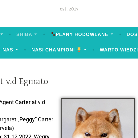
est. 2017
SHIBA
PLANY HODOWLANE
DOS
O NAS
NASI CHAMPIONI
WARTO WIEDZ
t v.d Egmato
 Agent Carter at v.d
rgaret „Peggy” Carter
rvela)
a
: 31.12.2022, Węgry