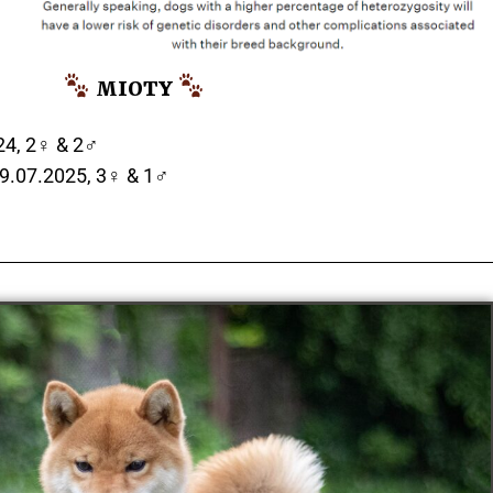
MIOTY
24, 2♀ & 2♂
29.07.2025, 3♀ & 1♂