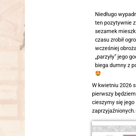
Niedługo wypadni
ten pozytywnie 
sezamek mieszka
czasu zrobił og
wcześniej obroża
„parzyły” jego go
biega dumny z p
W kwietniu 2026 sk
pierwszy będziem
cieszymy się jego 
zaprzyjaźnionych.