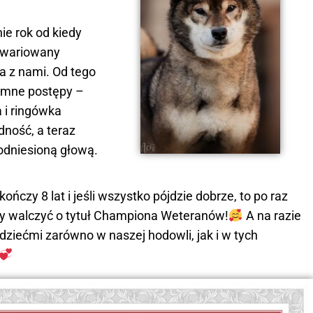
e rok od kiedy
zwariowany
 z nami. Od tego
romne postępy –
 i ringówka
dność, a teraz
odniesioną głową.
ończy 8 lat i jeśli wszystko pójdzie dobrze, to po raz
y walczyć o tytuł Championa Weteranów!
A na razie
dziećmi zarówno w naszej hodowli, jak i w tych