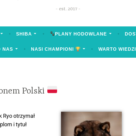
est. 2017
SHIBA
PLANY HODOWLANE
DOS
O NAS
NASI CHAMPIONI
WARTO WIEDZ
onem Polski
k Ryo otrzymał
plom i tytuł