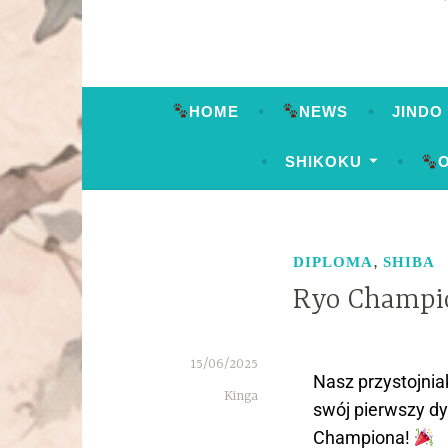
HOME
NEWS
JINDO
SHIKOKU
,
DIPLOMA
SHIBA
Ryo Champi
15/06/2025
Nasz przystojnia
Kinga
swój pierwszy dy
Championa!