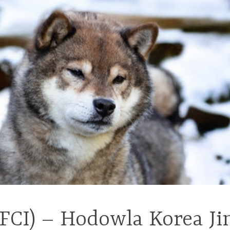
(FCI) – Hodowla Korea Ji