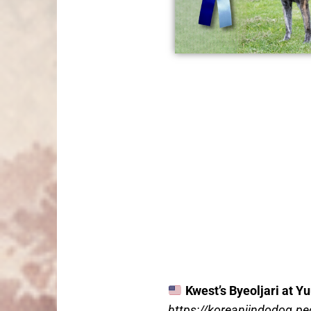
Kwest’s Byeoljari at Y
https://koreanjindodog.pe