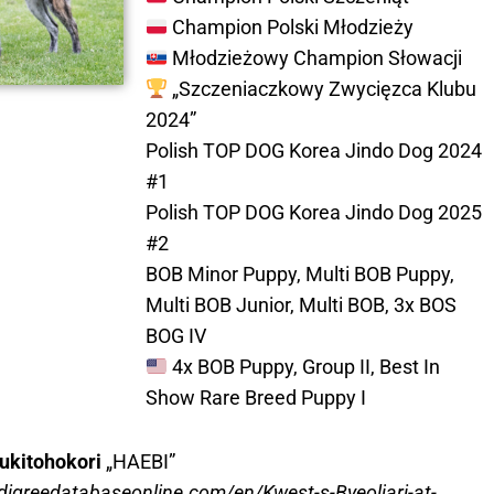
Champion Polski Młodzieży
Młodzieżowy Champion Słowacji
„Szczeniaczkowy Zwycięzca Klubu
2024”
Polish TOP DOG Korea Jindo Dog 2024
#1
Polish TOP DOG Korea Jindo Dog 2025
#2
BOB Minor Puppy, Multi BOB Puppy,
Multi BOB Junior, Multi BOB, 3x BOS
BOG IV
4x BOB Puppy, Group II, Best In
Show Rare Breed Puppy I
uukitohokori
„HAEBI”
digreedatabaseonline.com/en/Kwest-s-Byeoljari-at-