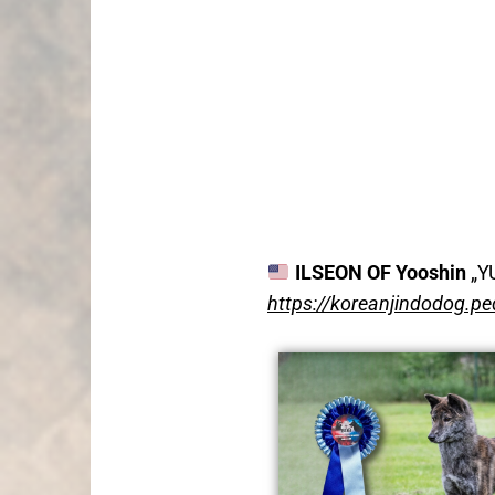
ILSEON OF Yooshin
„Y
https://koreanjindodog.p