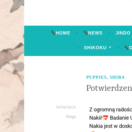
HOME
NEWS
JINDO
SHIKOKU
,
PUPPIES
SHIBA
Potwierdzen
30/04/2025
Z ogromną radości
Kinga
Nakii!
Badanie U
Nakia jest w dosko