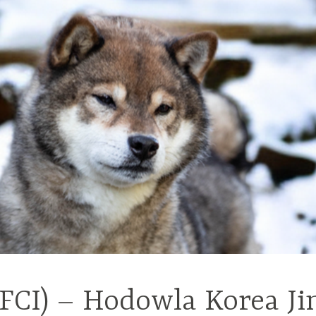
(FCI) – Hodowla Korea Ji