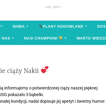
est. 2017
SHIBA
PLANY HODOWLANE
DOS
O NAS
NASI CHAMPIONI
WARTO WIEDZ
ie ciąży Nakii
ą informujemy o potwierdzonej ciąży naszej pięknej
SG pokazało 3 bąbelki.
nałej kondycji, nadal dopisuje jej apetyt i świetny humor.