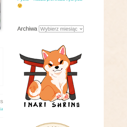
Archiwa
IS
ia