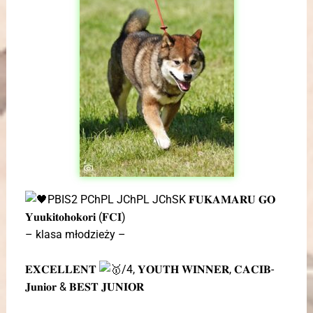
PBIS2 PChPL JChPL JChSK 𝐅𝐔𝐊𝐀𝐌𝐀𝐑𝐔 𝐆𝐎
𝐘𝐮𝐮𝐤𝐢𝐭𝐨𝐡𝐨𝐤𝐨𝐫𝐢 (𝐅𝐂𝐈)
– klasa młodzieży –
𝐄𝐗𝐂𝐄𝐋𝐋𝐄𝐍𝐓
/4, 𝐘𝐎𝐔𝐓𝐇 𝐖𝐈𝐍𝐍𝐄𝐑, 𝐂𝐀𝐂𝐈𝐁-
𝐉𝐮𝐧𝐢𝐨𝐫 & 𝐁𝐄𝐒𝐓 𝐉𝐔𝐍𝐈𝐎𝐑