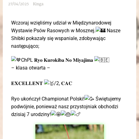
27/04/2025
Kinga
Wczoraj wzięliśmy udział w Międzynarodowej
Wystawie Psów Rasowych w Mosznej.
Nasze
Shibki pokazały się wspaniale, zdobywając
następująco;
ChPL 𝐑𝐲𝐨 𝐊𝐮𝐫𝐨𝐤𝐢𝐛𝐚 𝐍𝐨 𝐌𝐢𝐲𝐚𝐣𝐢𝐦𝐚
– klasa otwarta –
𝐄𝐗𝐂𝐄𝐋𝐋𝐄𝐍𝐓
/2, 𝐂𝐀𝐂
Ryo ukończył Championat Polski!
Świętujemy
podwójnie, ponieważ nasz przystojniak obchodzi
dzisiaj 7 urodziny!