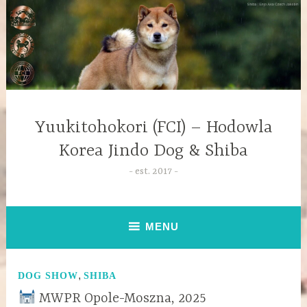
Yuukitohokori (FCI) – Hodowla
Korea Jindo Dog & Shiba
est. 2017
MENU
,
DOG SHOW
SHIBA
MWPR Opole-Moszna, 2025