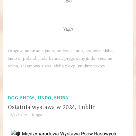
Ryo
Yujin
Otagowane
brindle jindo
,
hodowla jindo
,
hodowla shiba
,
jindo in poland
,
jindo kennel
,
pręgowany jindo
,
sesame
shiba
,
sezamowa shiba
,
shiba zkwp
,
yuukitohokori
,
,
DOG SHOW
JINDO
SHIBA
Ostatnia wystawa w 2024, Lublin
10/12/2024
Kinga
Międzynarodowa Wystawa Psów Rasowych