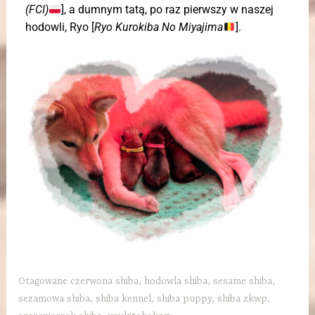
(FCI)
], a dumnym tatą, po raz pierwszy w naszej
hodowli, Ryo [
Ryo Kurokiba No Miyajima
].
Otagowane
czerwona shiba
,
hodowla shiba
,
sesame shiba
,
sezamowa shiba
,
shiba kennel
,
shiba puppy
,
shiba zkwp
,