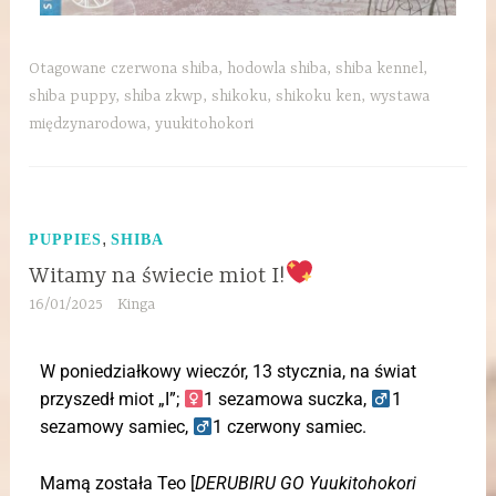
Otagowane
czerwona shiba
,
hodowla shiba
,
shiba kennel
,
shiba puppy
,
shiba zkwp
,
shikoku
,
shikoku ken
,
wystawa
międzynarodowa
,
yuukitohokori
,
PUPPIES
SHIBA
Witamy na świecie miot I!
16/01/2025
Kinga
W poniedziałkowy wieczór, 13 stycznia, na świat
przyszedł miot „I”;
1 sezamowa suczka,
1
sezamowy samiec,
1 czerwony samiec.
Mamą została Teo [
DERUBIRU GO Yuukitohokori