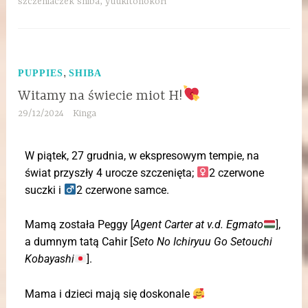
szczeniaczek shiba
,
yuukitohokori
,
PUPPIES
SHIBA
Witamy na świecie miot H!
29/12/2024
Kinga
W piątek, 27 grudnia, w ekspresowym tempie, na
świat przyszły 4 urocze szczenięta;
2 czerwone
suczki i
2 czerwone samce.
Mamą została Peggy [
Agent Carter at v.d. Egmato
],
a dumnym tatą Cahir [
Seto No Ichiryuu Go Setouchi
Kobayashi
].
Mama i dzieci mają się doskonale