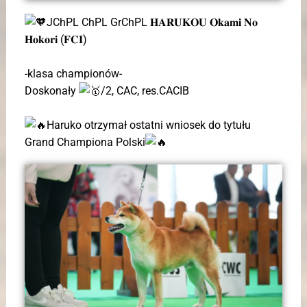
JChPL ChPL GrChPL 𝐇𝐀𝐑𝐔𝐊𝐎𝐔 𝐎𝐤𝐚𝐦𝐢 𝐍𝐨
𝐇𝐨𝐤𝐨𝐫𝐢 (𝐅𝐂𝐈)
-klasa championów-
Doskonały
/2, CAC, res.CACIB
Haruko otrzymał ostatni wniosek do tytułu
Grand Championa Polski