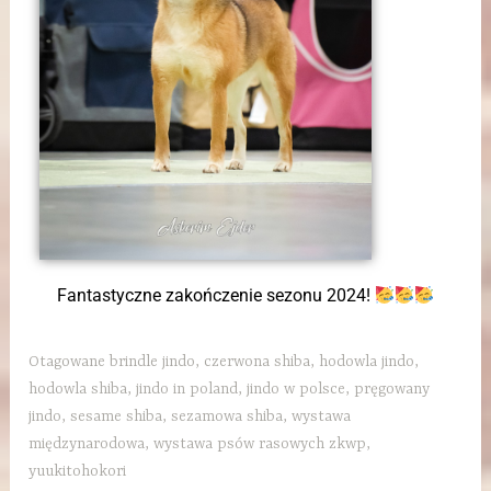
Fantastyczne zakończenie sezonu 2024!
Otagowane
brindle jindo
,
czerwona shiba
,
hodowla jindo
,
hodowla shiba
,
jindo in poland
,
jindo w polsce
,
pręgowany
jindo
,
sesame shiba
,
sezamowa shiba
,
wystawa
międzynarodowa
,
wystawa psów rasowych zkwp
,
yuukitohokori