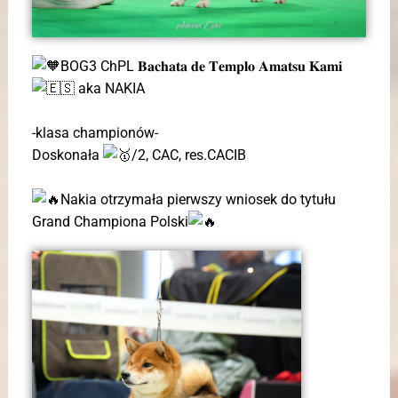
BOG3 ChPL 𝐁𝐚𝐜𝐡𝐚𝐭𝐚 𝐝𝐞 𝐓𝐞𝐦𝐩𝐥𝐨 𝐀𝐦𝐚𝐭𝐬𝐮 𝐊𝐚𝐦𝐢
aka NAKIA
-klasa championów-
Doskonała
/2, CAC, res.CACIB
Nakia otrzymała pierwszy wniosek do tytułu
Grand Championa Polski