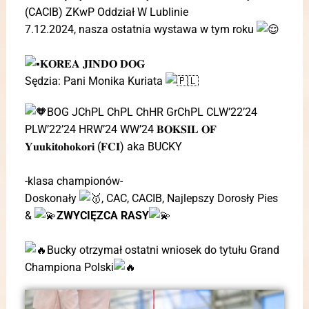
(CACIB)
ZKwP Oddział W Lublinie
7.12.2024, nasza ostatnia wystawa w tym roku
𝐊𝐎𝐑𝐄𝐀 𝐉𝐈𝐍𝐃𝐎 𝐃𝐎𝐆
Sędzia: Pani Monika Kuriata
BOG JChPL ChPL ChHR GrChPL CLW’22’24
PLW’22’24 HRW’24 WW’24 𝐁𝐎𝐊𝐒𝐈𝐋 𝐎𝐅
𝐘𝐮𝐮𝐤𝐢𝐭𝐨𝐡𝐨𝐤𝐨𝐫𝐢 (𝐅𝐂𝐈) aka BUCKY
-klasa championów-
Doskonały
, CAC, CACIB, Najlepszy Dorosły Pies
&
ZWYCIĘZCA RASY
Bucky otrzymał ostatni wniosek do tytułu Grand
Championa Polski