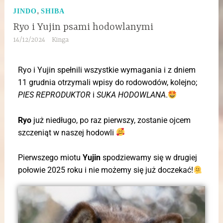
,
JINDO
SHIBA
Ryo i Yujin psami hodowlanymi
14/12/2024
Kinga
Ryo i Yujin spełnili wszystkie wymagania i z dniem
11 grudnia otrzymali wpisy do rodowodów, kolejno;
PIES REPRODUKTOR
i
SUKA HODOWLANA
.
Ryo
już niedługo, po raz pierwszy, zostanie ojcem
szczeniąt w naszej hodowli
Pierwszego miotu
Yujin
spodziewamy się w drugiej
połowie 2025 roku i nie możemy się już doczekać!