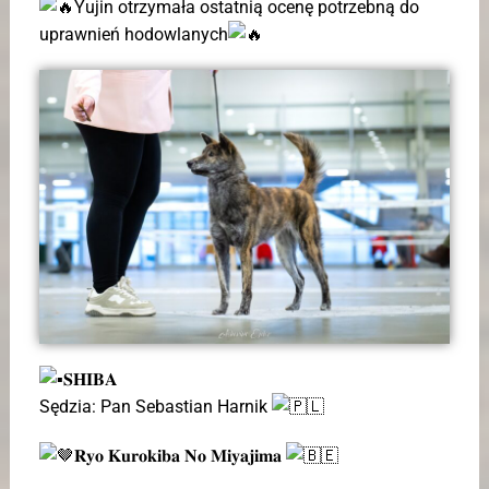
Yujin otrzymała ostatnią ocenę potrzebną do
uprawnień hodowlanych
𝐒𝐇𝐈𝐁𝐀
Sędzia: Pan Sebastian Harnik
𝐑𝐲𝐨 𝐊𝐮𝐫𝐨𝐤𝐢𝐛𝐚 𝐍𝐨 𝐌𝐢𝐲𝐚𝐣𝐢𝐦𝐚