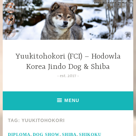
Yuukitohokori (FCI) – Hodowla
Korea Jindo Dog & Shiba
est. 2017
MENU
TAG:
YUUKITOHOKORI
,
,
,
DIPLOMA
DOG SHOW
SHIBA
SHIKOKU