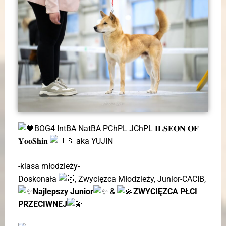
BOG4 IntBA NatBA PChPL JChPL 𝐈𝐋𝐒𝐄𝐎𝐍 𝐎𝐅
𝐘𝐨𝐨𝐒𝐡𝐢𝐧
aka YUJIN
-klasa młodzieży-
Doskonała
, Zwycięzca Młodzieży, Junior-CACIB,
Najlepszy Junior
&
ZWYCIĘZCA PŁCI
PRZECIWNEJ