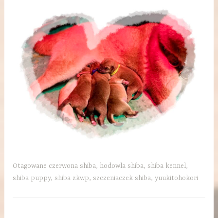
Otagowane
czerwona shiba
,
hodowla shiba
,
shiba kennel
,
shiba puppy
,
shiba zkwp
,
szczeniaczek shiba
,
yuukitohokori