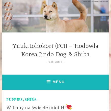
Yuukitohokori (FCI) – Hodowla
Korea Jindo Dog & Shiba
est. 2017
MENU
,
PUPPIES
SHIBA
Witamy na świecie miot H!