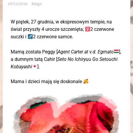
29/12/2024
Kinga
W piątek, 27 grudnia, w ekspresowym tempie, na
świat przyszły 4 urocze szczenięta;
2 czerwone
suczki i
2 czerwone samce.
Mamą została Peggy [
Agent Carter at v.d. Egmato
],
a dumnym tatą Cahir [
Seto No Ichiryuu Go Setouchi
Kobayashi
].
Mama i dzieci mają się doskonale