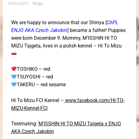
09/12/2017
Kinga
We are happy to announce that our Shinya [
ChPL
ENJO AKA Czech Jakobin
] became a father! Puppies
were born December 9. Mommy, M’ISSHIN HI TO
MIZU Tajgeta, lives in a polish kennel – Hi To Mizu
TOSHIKO – red
TSUYOSHI – red
TAKERU – red sesame
Hi To Mizu FCI Kennel –
www.facebook.com/HI-TO-
MIZU-Kennel-FCI
Testmating:
M’ISSHIN HI TO MIZU Tajgeta x ENJO
AKA Czech Jakobin