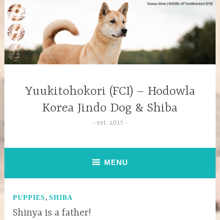
Yuukitohokori (FCI) – Hodowla
Korea Jindo Dog & Shiba
est. 2017
MENU
,
PUPPIES
SHIBA
Shinya is a father!