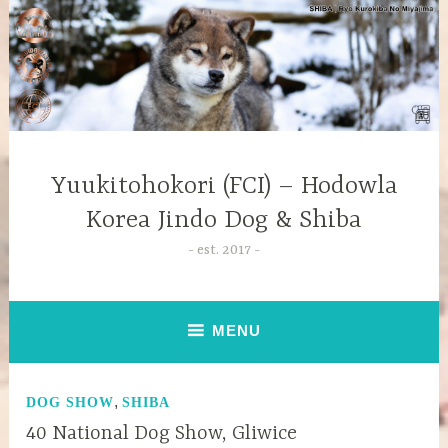
Yuukitohokori (FCI) – Hodowla
Korea Jindo Dog & Shiba
est. 2017
MENU
,
DOG SHOW
SHIBA
40 National Dog Show, Gliwice