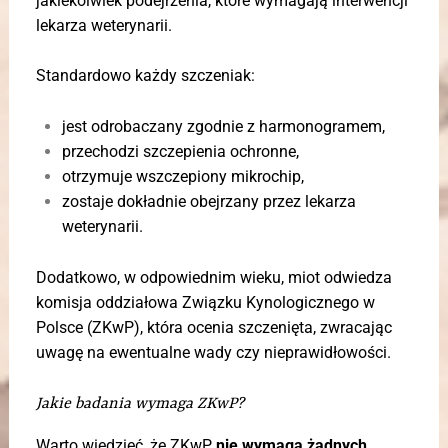
jakiekolwiek podejrzenia, które wymagają interwencji
lekarza weterynarii.
Standardowo każdy szczeniak:
jest odrobaczany zgodnie z harmonogramem,
przechodzi szczepienia ochronne,
otrzymuje wszczepiony mikrochip,
zostaje dokładnie obejrzany przez lekarza
weterynarii.
Dodatkowo, w odpowiednim wieku, miot odwiedza
komisja oddziałowa Związku Kynologicznego w
Polsce (ZKwP), która ocenia szczenięta, zwracając
uwagę na ewentualne wady czy nieprawidłowości.
Jakie badania wymaga ZKwP?
Warto wiedzieć, że ZKwP
nie wymaga żadnych