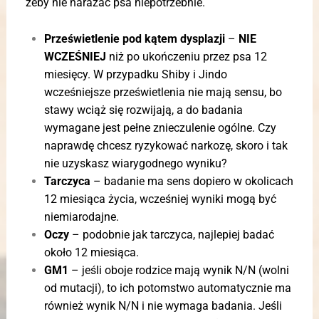
żeby nie narażać psa niepotrzebnie.
Prześwietlenie pod kątem dysplazji
–
NIE
WCZEŚNIEJ
niż po ukończeniu przez psa 12
miesięcy. W przypadku Shiby i Jindo
wcześniejsze prześwietlenia nie mają sensu, bo
stawy wciąż się rozwijają, a do badania
wymagane jest pełne znieczulenie ogólne. Czy
naprawdę chcesz ryzykować narkozę, skoro i tak
nie uzyskasz wiarygodnego wyniku?
Tarczyca
– badanie ma sens dopiero w okolicach
12 miesiąca życia, wcześniej wyniki mogą być
niemiarodajne.
Oczy
– podobnie jak tarczyca, najlepiej badać
około 12 miesiąca.
GM1
– jeśli oboje rodzice mają wynik N/N (wolni
od mutacji), to ich potomstwo automatycznie ma
również wynik N/N i nie wymaga badania. Jeśli