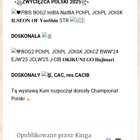
꧁
ZWYCIĘZCA POLSKI 2025
꧂
PBIS BOG2 IntBA NatBA PChPL JChPL JChSK
𝐈𝐋𝐒𝐄𝐎𝐍 𝐎𝐅 𝐘𝐨𝐨𝐒𝐡𝐢𝐧 STR
DOSKONAŁA
BOG2 PChPL JChPL JChSK JChCZ BWW’24
EJW’25 JCLW’25 J-CIB 𝐎𝐊𝐈𝐊𝐔𝐍𝐈 𝐆𝐎 𝐇𝐚𝐣𝐢𝐦𝐚𝐫𝐢
DOSKONAŁY
, CAC, res.CACIB
Tą wystawą Kuni rozpoczął dorosły Championat
Polski
Opublikowane przez
Kinga