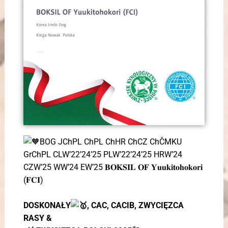
BOG JChPL ChPL ChHR ChCZ ChČMKU
GrChPL CLW’22’24’25 PLW’22’24’25 HRW’24
CZW’25 WW’24 EW’25 𝐁𝐎𝐊𝐒𝐈𝐋 𝐎𝐅 𝐘𝐮𝐮𝐤𝐢𝐭𝐨𝐡𝐨𝐤𝐨𝐫𝐢
(𝐅𝐂𝐈)
DOSKONAŁY
, CAC, CACIB, ZWYCIĘZCA
RASY &