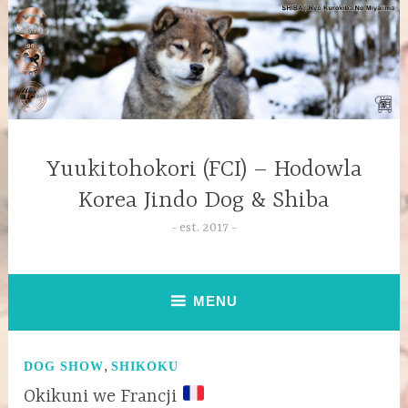
Yuukitohokori (FCI) – Hodowla
Korea Jindo Dog & Shiba
est. 2017
MENU
,
DOG SHOW
SHIKOKU
Okikuni we Francji