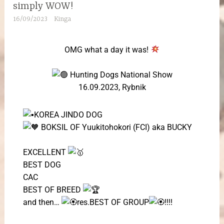
simply WOW!
16/09/2023
Kinga
OMG what a day it was!
Hunting Dogs National Show
16.09.2023, Rybnik
KOREA JINDO DOG
BOKSIL OF Yuukitohokori (FCI) aka BUCKY
EXCELLENT
BEST DOG
CAC
BEST OF BREED
and then…
res.BEST OF GROUP
!!!!