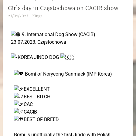
Girls day in Częstochowa on CACIB show
23/07/2023
Kinga
9. International Dog Show (CACIB)
23.07.2023, Częstochowa
KOREA JINDO DOG
Bomi of Noryeong Sanmaek (IMP Korea)
EXCELLENT
BEST BITCH
CAC
CACIB
BEST OF BREED
Bomi is unofficially the first Jindo with Polish