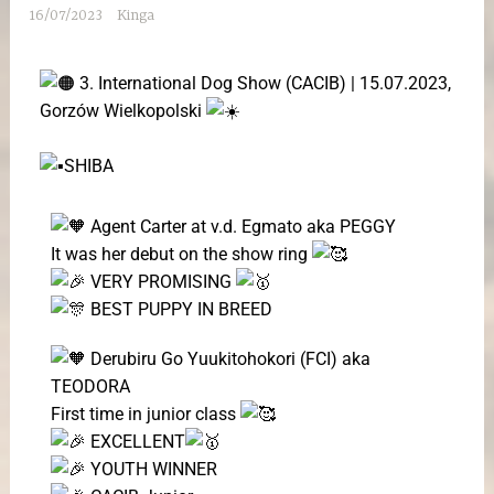
16/07/2023
Kinga
3. International Dog Show (CACIB) |
15.07.2023,
Gorzów Wielkopolski
SHIBA
Agent Carter at v.d. Egmato aka PEGGY
It was her debut on the show ring
VERY PROMISING
BEST PUPPY IN BREED
Derubiru Go Yuukitohokori (FCI) aka
TEODORA
First time in junior class
EXCELLENT
YOUTH WINNER