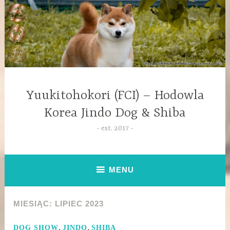
Yuukitohokori (FCI) – Hodowla
Korea Jindo Dog & Shiba
est. 2017
MENU
MIESIĄC:
LIPIEC 2023
,
,
DOG SHOW
JINDO
SHIBA