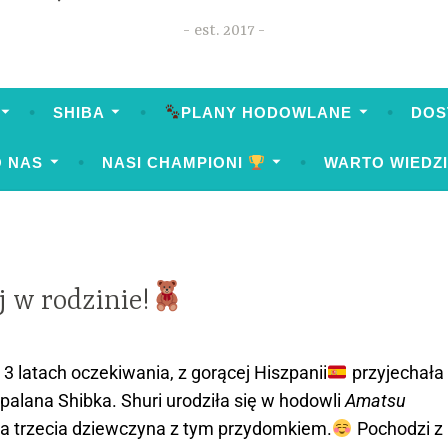
est. 2017
SHIBA
PLANY HODOWLANE
DOS
O NAS
NASI CHAMPIONI
WARTO WIEDZ
j w rodzinie!
 3 latach oczekiwania, z gorącej Hiszpanii
przyjechała
palana Shibka. Shuri urodziła się w hodowli
Amatsu
asza trzecia dziewczyna z tym przydomkiem.
Pochodzi z