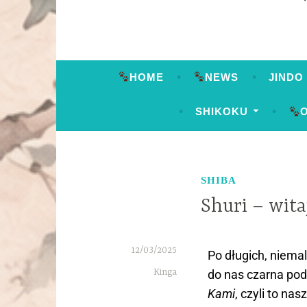
HOME
NEWS
JINDO
SHIKOKU
SHIBA
Shuri – wita
12/03/2025
Po długich, niemal
Kinga
do nas czarna pod
Kami
, czyli to n