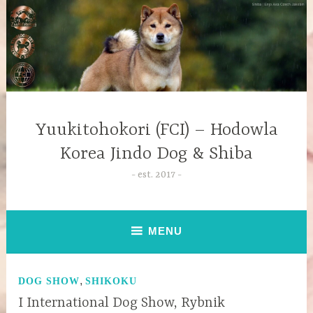
Yuukitohokori (FCI) – Hodowla
Korea Jindo Dog & Shiba
est. 2017
MENU
,
DOG SHOW
SHIKOKU
I International Dog Show, Rybnik