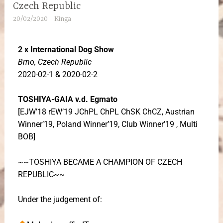
Czech Republic
20/02/2020
Kinga
2 x International Dog Show
Brno, Czech Republic
2020-02-1 & 2020-02-2
TOSHIYA-GAIA v.d. Egmato
[EJW’18 rEW’19 JChPL ChPL ChSK ChCZ, Austrian
Winner’19, Poland Winner’19, Club Winner’19 , Multi
BOB]
~~TOSHIYA BECAME A CHAMPION OF CZECH
REPUBLIC~~
Under the judgement of: