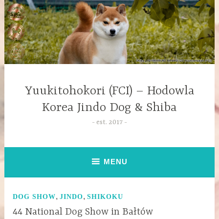
Yuukitohokori (FCI) – Hodowla
Korea Jindo Dog & Shiba
est. 2017
MENU
,
,
DOG SHOW
JINDO
SHIKOKU
44 National Dog Show in Bałtów