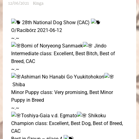
12/06/2021
Kinga
28th National Dog Show (CAC)
O/Racibórz 2021-06-12
~.~
Bomi of Noryeong Sanmaek
Jindo
Intermediate class: Excellent, Best Bitch, Best of
Breed, CAC
~.~
Ashimari No Hanabi Go Yuukitohokori
Shiba
Minor Puppy class: Very promising, Best Minor
Puppy in Breed
~.~
Toshiya-Gaia v.d. Egmato
Shikoku
Champion class: Excellent, Best Dog, Best of Breed,
CAC
Best in Group – place 4