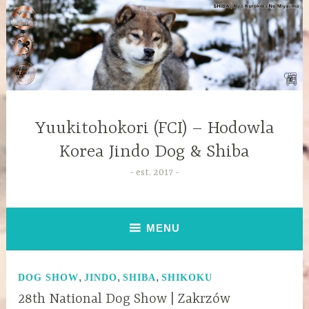
Yuukitohokori (FCI) – Hodowla
Korea Jindo Dog & Shiba
est. 2017
MENU
,
,
,
DOG SHOW
JINDO
SHIBA
SHIKOKU
28th National Dog Show | Zakrzów