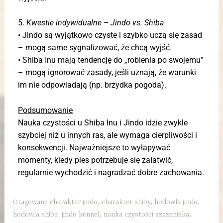
5.
Kwestie indywidualne – Jindo vs. Shiba
• Jindo są wyjątkowo czyste i szybko uczą się zasad
– mogą same sygnalizować, że chcą wyjść.
• Shiba Inu mają tendencję do „robienia po swojemu”
– mogą ignorować zasady, jeśli uznają, że warunki
im nie odpowiadają (np. brzydka pogoda).
Podsumowanie
Nauka czystości u Shiba Inu i Jindo idzie zwykle
szybciej niż u innych ras, ale wymaga cierpliwości i
konsekwencji. Najważniejsze to wyłapywać
momenty, kiedy pies potrzebuje się załatwić,
regularnie wychodzić i nagradzać dobre zachowania.
Otagowane
charakter jindo
,
charakter shiby
,
hodowla jindo
,
hodowla shiba
,
jindo kennel
,
nauka czystości szczeniaka
,