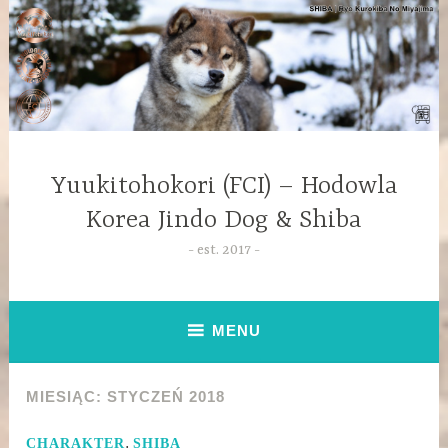
Yuukitohokori (FCI) – Hodowla
Korea Jindo Dog & Shiba
est. 2017
MENU
MIESIĄC:
STYCZEŃ 2018
,
CHARAKTER
SHIBA