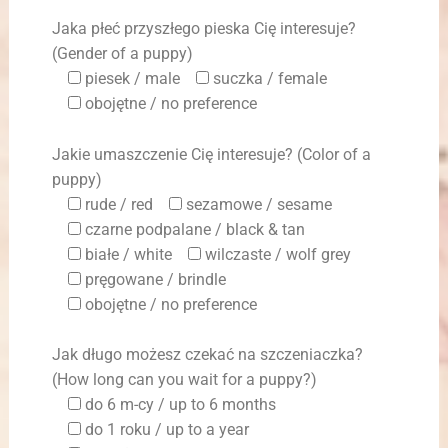
Jaka płeć przyszłego pieska Cię interesuje?
(Gender of a puppy)
piesek / male
suczka / female
obojętne / no preference
Jakie umaszczenie Cię interesuje? (Color of a
puppy)
rude / red
sezamowe / sesame
czarne podpalane / black & tan
białe / white
wilczaste / wolf grey
pręgowane / brindle
obojętne / no preference
Jak długo możesz czekać na szczeniaczka?
(How long can you wait for a puppy?)
do 6 m-cy / up to 6 months
do 1 roku / up to a year